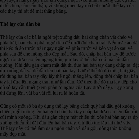
đi lễ chùa, cần cẩn thận, vì không quen lạy mà bắt chước thế lạy của
các thầy thì rất dễ mất thăng bằng.
Thế lạy của đàn bà
Thế lạy của các bà là ngồi trệt xuống đất, hai cẳng chân vắt chéo về
phía trái, bàn chân phải ngửa lên để dưới đùi chân trái. Nếu mặc áo dài
thì kéo tà áo trước trải ngay ngắn về phía trước và kéo vạt áo sau về
phía sau để che mông cho đẹp mắt. Sau đó, chắp hai bàn tay để trước
ngực rồi đưa cao lên ngang trán, giữ tay ở thế chắp đó mà cúi đầu
xuống. Khi đầu gần chạm mặt đất thì đưa hai bàn tay đang chắp ra, đặt
úp xuống đất và để đầu lên hai bàn tay. Giữ ở thế đó độ một, hai giây,
rồi dùng hai bàn tay đẩy lấy thế ngồi thẳng lên, đồng thời chắp hai bàn
tay lại đưa lên ngang trán như lần đầu. Cứ theo thế đó mà lạy tiếp cho
đủ số lạy cần thiết (xem phần Ý nghĩa của Lạy dưới đây). Lạy xong
thì đứng lên, vái ba vái rồi lui ra là hoàn tất.
Cũng có một số bà áp dụng thế lạy bằng cách quỳ hai đầu gối xuống
chiếu, ngồi mông lên hai gót chân, hai tay chắp lại đưa cao lên đầu rồi
cúi mình xuống. Khi đầu gần chạm mặt chiếu thì xòe hai bàn tay ra úp
xuống chiếu rồi đặt đầu lên hai bàn tay. Cứ tiếp tục lặp lại như vậy.
Thế lạy này có thể làm đau ngón chân và đầu gối, đồng thời không
mấy đẹp mắt.