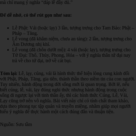
mà chỉ mang ý nghĩa “đáp lễ đầy đủ.”
Để dễ nhớ, có thể rút gọn như sau:
Lễ Phật: Vái (hoặc lạy) 3 lần, tượng trưng cho Tam Bảo: Phật –
Pháp – Tăng.
Lễ vong (đã khâm niệm, chưa an táng): 2 lần, tượng trưng cho
Âm Dương nhị khí.
Lễ vong (đã chôn dưới mộ): 4 vái (hoặc lạy), tượng trưng cho
Tứ Đại: Thổ, Thủy, Phong, Hỏa – với ý nghĩa thân tứ đại nay
trả về cho tứ đại, trở về cát bụi.
Tóm lại:
Lễ, lạy, cúng, vái là hình thức thể hiện lòng cung kính đối
với Phật, Pháp, Tăng, gia tiên, thánh thần theo niềm tin của con người.
Tuy nhiên, hành động trong đời sống mới là quan trọng. Bởi lẽ, nếu
biết cúng, lễ, vái, lạy đúng nghi thức nhưng hành động trong cuộc
sống đi ngược lại với tinh thần ấy, thì các hình thức Cúng, Lễ, Vái,
Lạy cũng trở nên vô nghĩa. Bài viết này chỉ có tính chất tham khảo,
dựa theo phong tục tập quán và truyền miệng, nhằm giúp mọi người
hiểu ý nghĩa để thực hành một cách đúng đắn và thuận tiện.
Nguồn: Sưu tầm