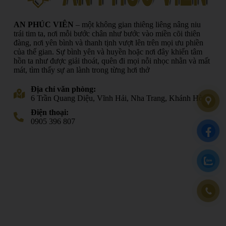
AN PHÚC VIÊN
– một không gian thiêng liêng nâng niu
trái tim ta, nơi mỗi bước chân như bước vào miền cõi thiên
đàng, nơi yên bình và thanh tịnh vượt lên trên mọi ưu phiền
của thế gian. Sự bình yên và huyền hoặc nơi đây khiến tâm
hồn ta như được giải thoát, quên đi mọi nỗi nhọc nhằn và mất
mát, tìm thấy sự an lành trong từng hơi thở
Địa chỉ văn phòng:
6 Trần Quang Diệu, Vĩnh Hải, Nha Trang, Khánh Hòa
Điện thoại:
0905 396 807