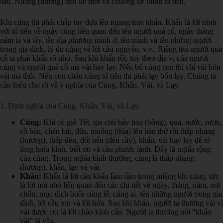
sau. Nhang (hương) đèn để mời và chuông để thỉnh tổ tiên.
Khi cúng thì phải chắp tay đưa lên ngang trán khấn. Khấn là lời trình
với tổ tiên về ngày cúng liên quan đến tên người quá cố, ngày tháng
năm ta và tây, tên địa phương mình ở, tên mình và tên những người
trong gia đình, lý do cúng và lời cầu nguyên, v.v.. Riêng tên người quá
cố ta phải khấn rõ nhỏ. Sau khi khấn rồi, tuỳ theo địa vị của người
cúng và người quá cố mà vái hay lạy. Nếu bố cúng con thì chỉ vái bốn
vái mà thôi. Nếu con cháu cúng tổ tiên thì phải lạy bốn lạy. Chúng ta
cần hiểu cho rõ về ý nghĩa của Cúng, Khấn, Vái, và Lạy.
1. Định nghĩa của Cúng, Khấn, Vái, và Lạy.
Cúng:
Khi có giỗ Tết, gia chủ bày hoa (bông), quả, nước, rượu,
cỗ bàn, chén bát, đũa, muỗng (thìa) lên bàn thờ rồi thắp nhang
(hương), thắp đèn, đốt nến (đèn cầy), khấn, vái hay lạy để tỏ
lòng hiếu kính, biết ơn và cầu phước lành. Đây là nghĩa rộng
của cúng. Trong nghĩa bình thường, cúng là thắp nhang
(hương), khấn, lạy và vái.
Khấn:
Khấn là lời cầu khẩn lầm rầm trong miệng khi cúng, tức
là lời nói nhỏ liên quan đến các chi tiết về ngày, tháng, năm, nơi
chốn, mục đích buổi cúng lễ, cúng ai, tên những người trong gia
đình, lời cầu xin và lời hứa. Sau khi khấn, người ta thường vái vì
vái được coi là lời chào kính cẩn. Người ta thường nói “khấn
vái” là vậy.