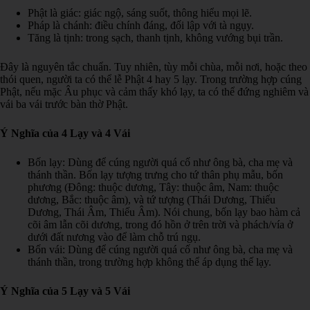
Phật là giác: giác ngộ, sáng suốt, thông hiểu mọi lẽ.
Pháp là chánh: điều chính đáng, đối lập với tà ngụy.
Tăng là tịnh: trong sạch, thanh tịnh, không vướng bụi trần.
Đây là nguyên tắc chuẩn. Tuy nhiên, tùy mỗi chùa, mỗi nơi, hoặc theo
thói quen, người ta có thể lễ Phật 4 hay 5 lạy. Trong trường hợp cúng
Phật, nếu mặc Âu phục và cảm thấy khó lạy, ta có thể đứng nghiêm và
vái ba vái trước bàn thờ Phật.
Ý Nghĩa của 4 Lạy và 4 Vái
Bốn lạy: Dùng để cúng người quá cố như ông bà, cha mẹ và
thánh thần. Bốn lạy tượng trưng cho tứ thân phụ mẫu, bốn
phương (Đông: thuộc dương, Tây: thuộc âm, Nam: thuộc
dương, Bắc: thuộc âm), và tứ tượng (Thái Dương, Thiếu
Dương, Thái Âm, Thiếu Âm). Nói chung, bốn lạy bao hàm cả
cõi âm lẫn cõi dương, trong đó hồn ở trên trời và phách/vía ở
dưới đất nương vào để làm chỗ trú ngụ.
Bốn vái: Dùng để cúng người quá cố như ông bà, cha mẹ và
thánh thần, trong trường hợp không thể áp dụng thế lạy.
Ý Nghĩa của 5 Lạy và 5 Vái