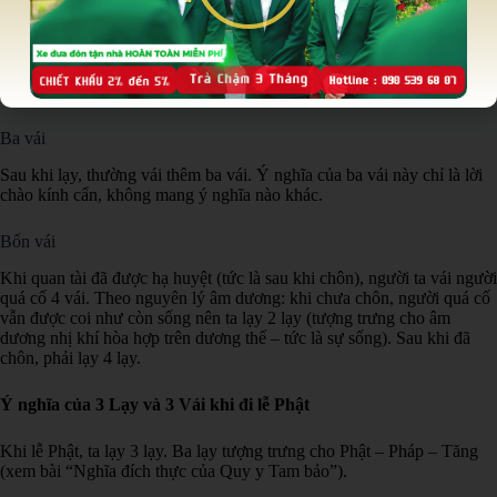
cháu, hoặc người vào hàng con em…), thì nên lạy 2 lạy.
Hai vái:
Nếu người quá cố còn quàn tại nhà tang lễ, những người vai
trên của người quá cố (các bậc cao niên, hoặc thuộc hàng cha, anh,
chị, chú, bác, cô, dì…), thì chỉ đứng để vái hai vái.
Ba vái
Sau khi lạy, thường vái thêm ba vái. Ý nghĩa của ba vái này chỉ là lời
chào kính cẩn, không mang ý nghĩa nào khác.
Bốn vái
Khi quan tài đã được hạ huyệt (tức là sau khi chôn), người ta vái người
quá cố 4 vái. Theo nguyên lý âm dương: khi chưa chôn, người quá cố
vẫn được coi như còn sống nên ta lạy 2 lạy (tượng trưng cho âm
dương nhị khí hòa hợp trên dương thế – tức là sự sống). Sau khi đã
chôn, phải lạy 4 lạy.
Ý nghĩa của 3 Lạy và 3 Vái khi đi lễ Phật
Khi lễ Phật, ta lạy 3 lạy. Ba lạy tượng trưng cho Phật – Pháp – Tăng
(xem bài “Nghĩa đích thực của Quy y Tam bảo”).