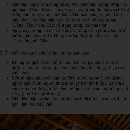
Năm lạy: Ngày xưa dùng để lạy vua. Năm lạy tượng trưng cho
ngũ hành (Kim, Mộc, Thủy, Hỏa, Thổ), trong đó nhà vua tượng
trưng cho trung cung – tức hành Thổ màu vàng ở giữa. Có ý
kiến khác cho rằng năm lạy tượng trưng cho bốn phương
(Đông, Tây, Nam, Bắc) và trung ương, nơi vua ngự.
Ngày nay, trong lễ Giỗ Tổ Hùng Vương, các vị trong ban tế lễ
thường lạy 5 lạy vì Tổ Hùng Vương được tôn là vị vua khai
sáng giống nòi Việt.
3. Ý nghĩa và nguyên tắc về lạy khi dự đám tang
Khi người quá cố còn đó (dù đã liệm trong quan tài) thì vẫn
được xem như còn sống, nên để lạy đúng thì chỉ lạy 2 lạy (và
vái 2 vái).
Một số gia đình có để bàn thờ Phật trước hương án có di ảnh
người quá cố, thì người đi đám sẽ lạy bàn thờ Phật 3 lạy (và 2
vái), sau đó mới lạy trước bàn hương án có di ảnh người quá cố
2 lạy (như lạy người sống).
Nếu đến thắp hương cho người quá cố đã được an táng rồi, thì
lạy 4 lạy (và vái 3 vái).