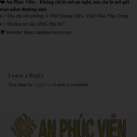
❤️ An Phúc Viên – Không chỉ là nơi an nghỉ, mà còn là nơi gửi
trọn niềm thương nhớ.
👉 Địa chỉ văn phòng: 6 Trần Quang Diệu, Vĩnh Hòa, Nha Trang.
👉 Hotline tư vấn: 0905 396 807.
×
Trợ lý tư vấn ảo
🌍 Website: https://anphucvientt.com/
Dạ chào anh/chị, em là trợ lý tư vấn ảo.
Anh/chị cần tư vấn gì ạ?
Tôi muốn tìm hiểu thêm thông tin chi tiết?
Liên hệ tư vấn bằng cách nào?
Leave a Reply
You must be
logged in
to post a comment.