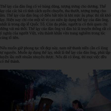
Thế lạy của đàn ông có vẻ hùng dũng, tượng trưng cho dương. Thế
lạy của các bà có tính cách uyển chuyển, tha thướt, tượng trưng cho
âm. Thế lạy của đàn ông có điều bất tiện là khi mặc âu phục thì rất khó
lạy. Hiện nay chỉ còn một số vị cao niên áp dụng thế lạy của đàn ông,
nhất là trong dịp lễ Quốc Tổ. Còn đa phần, người ta có thói quen chỉ
đứng vái mà thôi. Thế lạy của đàn ông và đàn bà là truyền thống rất có
ý nghĩa của người Việt, vừa thành khẩn vừa trang nghiêm trong lúc
cúng tổ tiên.
Nếu muốn giữ phong tục tốt đẹp này, nam nữ thanh niên cần có lòng
tự nguyện. Muốn áp dụng thế lạy, nhất là thế lạy của đàn ông, phải tập
luyện lâu mới nhuần nhuyễn được. Nếu đã có lòng, thì mọi việc đều
có thể thành.