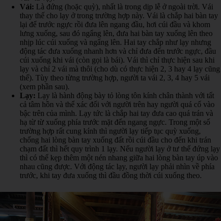
Vái:
Là đứng (hoặc quỳ), nhất là trong dịp lễ ở ngoài trời. Vái
thay thế cho lạy ở trong trường hợp này. Vái là chắp hai bàn tay
lại để trước ngực rồi đưa lên ngang đầu, hơi cúi đầu và khom
lưng xuống, sau đó ngẩng lên, đưa hai bàn tay xuống lên theo
nhịp lúc cúi xuống và ngẩng lên. Hai tay chắp như lạy nhưng
động tác đưa xuống nhanh hơn và chỉ đưa đến trước ngực, đầu
cúi xuống khi vái (còn gọi là bái). Vái thì chỉ thực hiện sau khi
lạy và chỉ 2 vái mà thôi (cho dù có thực hiện 2, 3 hay 4 lạy cũng
thế). Tùy theo từng trường hợp, người ta vái 2, 3, 4 hay 5 vái
(xem phần sau).
Lạy:
Lạy là hành động bày tỏ lòng tôn kính chân thành với tất
cả tâm hồn và thể xác đối với người trên hay người quá cố vào
bậc trên của mình. Lạy tức là chắp hai tay đưa cao quá trán và
hạ từ từ xuống phía trước mặt đến ngang ngực. Trong một số
trường hợp rất cung kính thì người lạy tiếp tục quỳ xuống,
chống hai lòng bàn tay xuống đất rồi cúi đầu cho đến khi trán
chạm đất thì hết quy trình 1 lạy. Nếu người lạy ở tư thế đứng lạy
thì có thể kẹp thêm một nén nhang giữa hai lòng bàn tay úp vào
nhau cũng được. Với động tác lạy, người lạy phải nhìn về phía
trước, khi tay đưa xuống thì đầu đồng thời cúi xuống theo.