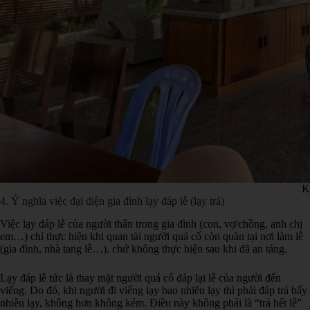
K
4. Ý nghĩa việc đại diện gia đình lạy đáp lễ (lạy trả)
Việc lạy đáp lễ của người thân trong gia đình (con, vợ/chồng, anh chị
em…) chỉ thực hiện khi quan tài người quá cố còn quàn tại nơi làm lễ
(gia đình, nhà tang lễ…), chứ không thực hiện sau khi đã an táng.
Lạy đáp lễ tức là thay mặt người quá cố đáp lại lễ của người đến
viếng. Do đó, khi người đi viếng lạy bao nhiêu lạy thì phải đáp trả bấy
nhiêu lạy, không hơn không kém. Điều này không phải là “trả hết lễ”