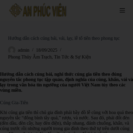
S
k
i
p
t
o
c
Hướng dẫn cách cúng bái, vái, lạy, lễ tổ tiên theo phong tục
o
n
admin
18/09/2025
t
Phong Thủy Âm Trạch
,
Tin Tức & Sự Kiện
e
n
t
Hướng dẫn cách cúng bái, nghi thức cúng gia tiên theo đúng
nguyên tắc phong tục tập quán, định nghĩa của cúng, khấn, vái và
lạy trong văn hóa tín ngưỡng của người Việt Nam tùy theo các
vùng miền.
Cúng Gia-Tiên
Khi cúng gia tiên thì chủ gia đình phải bầy đồ lễ cùng với hoa quả theo
nguyên tắc “đông bình tây quả,” rượu, và nước. Sau đó, phải đốt đèn
(đèn dầu, đèn cầy, hay đèn điện), thắp nhang, đánh chuông, khấn, và
cúng trước rồi những người trong gia đình theo thứ tự trên dưới cúng