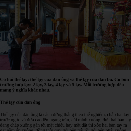
Có hai thế lạy: thế lạy của đàn ông và thế lạy của đàn bà. Có bốn
trường hợp lạy: 2 lạy, 3 lạy, 4 lạy và 5 lạy. Mỗi trường hợp đều
mang ý nghĩa khác nhau.
Thế lạy của đàn ông
Thế lạy của đàn ông là cách đứng thẳng theo thế nghiêm, chắp hai tay
trước ngực và đưa cao lên ngang trán, cúi mình xuống, đưa hai bàn tay
đang chắp xuống gần tới mặt chiếu hay mặt đất thì xòe hai bàn tay ra
đặt nằm úp xuống, đồng thời quỳ gối bên trái rồi gối bên phải xuống