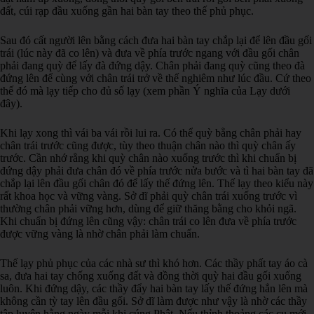
đất, cúi rạp đầu xuống gần hai bàn tay theo thế phủ phục.
Sau đó cất người lên bằng cách đưa hai bàn tay chắp lại để lên đầu gối
trái (lúc này đã co lên) và đưa về phía trước ngang với đầu gối chân
phải đang quỳ để lấy đà đứng dậy. Chân phải đang quỳ cũng theo đà
đứng lên để cùng với chân trái trở về thế nghiêm như lúc đầu. Cứ theo
thế đó mà lạy tiếp cho đủ số lạy (xem phần Ý nghĩa của Lạy dưới
đây).
Khi lạy xong thì vái ba vái rồi lui ra. Có thể quỳ bằng chân phải hay
chân trái trước cũng được, tùy theo thuận chân nào thì quỳ chân ấy
trước. Cần nhớ rằng khi quỳ chân nào xuống trước thì khi chuẩn bị
đứng dậy phải đưa chân đó về phía trước nửa bước và tì hai bàn tay đã
chắp lại lên đầu gối chân đó để lấy thế đứng lên. Thế lạy theo kiểu này
rất khoa học và vững vàng. Sở dĩ phải quỳ chân trái xuống trước vì
thường chân phải vững hơn, dùng để giữ thăng bằng cho khỏi ngã.
Khi chuẩn bị đứng lên cũng vậy: chân trái co lên đưa về phía trước
được vững vàng là nhờ chân phải làm chuẩn.
Thế lạy phủ phục của các nhà sư thì khó hơn. Các thầy phất tay áo cà
sa, đưa hai tay chống xuống đất và đồng thời quỳ hai đầu gối xuống
luôn. Khi đứng dậy, các thầy đẩy hai bàn tay lấy thế đứng hẳn lên mà
không cần tỳ tay lên đầu gối. Sở dĩ làm được như vậy là nhờ các thầy
tập luyện hằng ngày mỗi khi cúng Phật. Nếu thỉnh thoảng các cụ mới