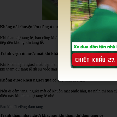
Không nói chuyện lớn tiếng ở tang lễ
Khi tham dự tang lễ, bạn cũng không nên cười nói quá lớn, đặc biệt k
tiếp đến không khí tang lễ.
Tránh việc rơi nước mắt khi khâm liệm
Khi khâm liệm người mất, bạn nên kiêng kỵ không được để nước mắt củ
khi tham dự tang lễ dù sự việc đau lòng nhưng bạn cần tránh rơi nước m
Không được khen người quá cố đẹp trai/đẹp gái
Nếu đi đám tang, người mất có khuôn mặt phúc hậu, ưa nhìn thì bạn cũ
điều này khi tham dự tang lễ nhé.
Sau khi đi viếng đám tang
Tránh thăm nhà người khác sau khi tham dự đám tang về