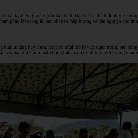
t bất kỳ điều gì với người đã khuất. Đặc biệt là thề thốt nhưng không t
hạm phải. Đến tang lễ, bạn chỉ nên thắp hương và cầu nguyện cho linh
ạng thái im lặng hay chưa, hoặc để tránh bỏ lỡ việc quan trọng, bạn cũ
c hẳn sẽ nhận được ánh mắt không thiện cảm từ những người xung quanh