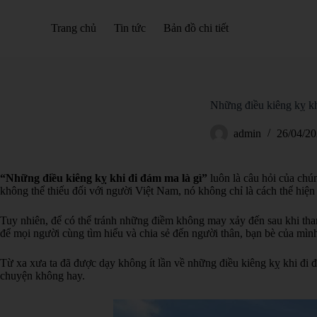
S
k
Trang chủ
Tin tức
Bản đồ chi tiết
i
p
t
o
c
o
Những điều kiêng kỵ kh
n
t
admin
26/04/2
e
n
t
“Những điều kiêng kỵ khi đi đám ma là gì”
luôn là câu hỏi của chú
không thể thiếu đối với người Việt Nam, nó không chỉ là cách thể hiện 
Tuy nhiên, để có thể tránh những điềm không may xảy đến sau khi tham
để mọi người cùng tìm hiểu và chia sẻ đến người thân, bạn bè của mìn
Từ xa xưa ta đã được dạy không ít lần về những điều kiêng kỵ khi đi 
chuyện không hay.