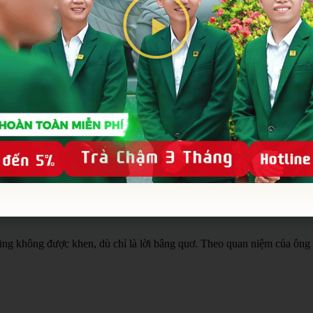
Khách tham quan dự án
hông được đùa giỡn, trêu ghẹo dưới bất kỳ hình thức nào. Việc này khô
a mình dính vào người mất. Theo quan niệm tâm linh, điều này sẽ khi
ắt ở nơi gần người mất, đặc biệt là tránh để nước mắt rơi vào thi hài.
ng không được khen, dù chỉ là lời bâng quơ. Theo quan niệm của ông bà