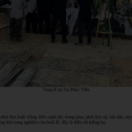
Tang lễ tại An Phúc Viên
hư đen hoặc trắng. Bên cạnh đó, trang phục phải lịch sự, kín đáo, tu
 khí trang nghiêm của buổi lễ, đây là điều rất kiêng kỵ.