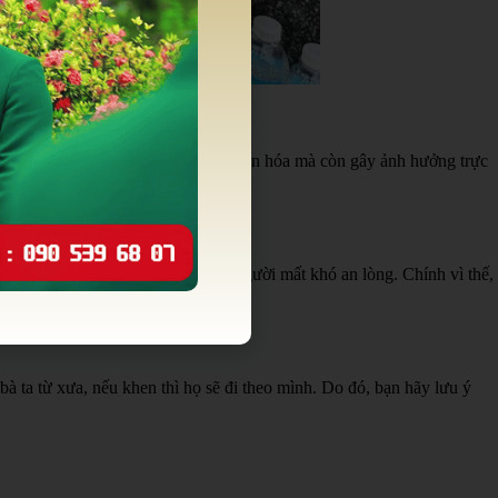
ng chỉ thể hiện bạn là người thiếu văn hóa mà còn gây ảnh hưởng trực
ến con cháu làm ăn khó khăn và người mất khó an lòng. Chính vì thế,
 ta từ xưa, nếu khen thì họ sẽ đi theo mình. Do đó, bạn hãy lưu ý