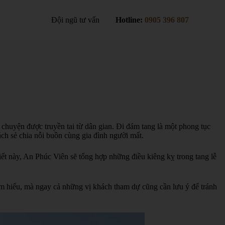
Đội ngũ tư vấn
Hotline:
0905 396 807
 chuyện được truyền tai từ dân gian. Đi đám tang là một phong tục
ách sẻ chia nỗi buồn cùng gia đình người mất.
ết này, An Phúc Viên sẽ tổng hợp những điều kiêng kỵ trong tang lễ
ám hiếu, mà ngay cả những vị khách tham dự cũng cần lưu ý để tránh