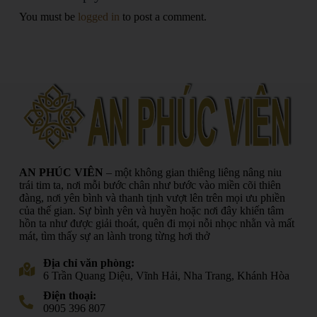
You must be
logged in
to post a comment.
×
Trợ lý tư vấn ảo
AN PHÚC VIÊN
– một không gian thiêng liêng nâng niu
Dạ chào anh/chị, em là trợ lý tư vấn ảo.
Anh/chị cần tư vấn gì ạ?
trái tim ta, nơi mỗi bước chân như bước vào miền cõi thiên
Tôi muốn tìm hiểu thêm thông tin chi tiết?
Liên hệ tư vấn bằng cách nào?
đàng, nơi yên bình và thanh tịnh vượt lên trên mọi ưu phiền
của thế gian. Sự bình yên và huyền hoặc nơi đây khiến tâm
hồn ta như được giải thoát, quên đi mọi nỗi nhọc nhằn và mất
mát, tìm thấy sự an lành trong từng hơi thở
Địa chỉ văn phòng:
6 Trần Quang Diệu, Vĩnh Hải, Nha Trang, Khánh Hòa
Điện thoại:
0905 396 807