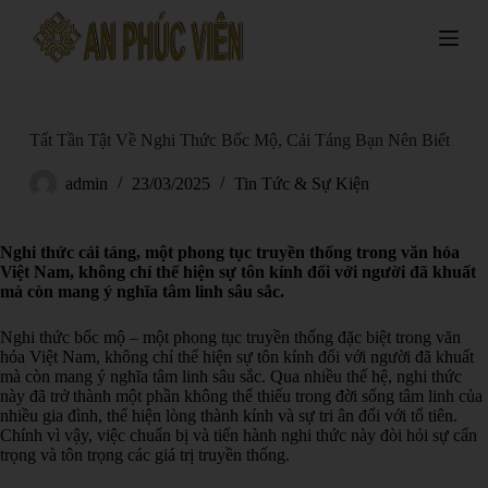
S
k
i
p
t
o
c
Tất Tần Tật Về Nghi Thức Bốc Mộ, Cải Táng Bạn Nên Biết
o
n
admin
23/03/2025
Tin Tức & Sự Kiện
t
e
n
Nghi thức cải táng, một phong tục truyền thống trong văn hóa
t
Việt Nam, không chỉ thể hiện sự tôn kính đối với người đã khuất
mà còn mang ý nghĩa tâm linh sâu sắc.
Nghi thức bốc mộ – một phong tục truyền thống đặc biệt trong văn
hóa Việt Nam, không chỉ thể hiện sự tôn kính đối với người đã khuất
mà còn mang ý nghĩa tâm linh sâu sắc. Qua nhiều thế hệ, nghi thức
này đã trở thành một phần không thể thiếu trong đời sống tâm linh của
nhiều gia đình, thể hiện lòng thành kính và sự tri ân đối với tổ tiên.
Chính vì vậy, việc chuẩn bị và tiến hành nghi thức này đòi hỏi sự cẩn
trọng và tôn trọng các giá trị truyền thống.