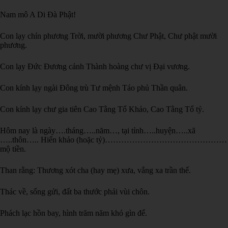
Nam mô A Di Đà Phật!
Con lạy chín phương Trời, mười phương Chư Phật, Chư phật mười
phương.
Con lạy Đức Đương cảnh Thành hoàng chư vị Đại vương.
Con kính lạy ngài Đông trù Tư mệnh Táo phủ Thần quân.
Con kính lạy chư gia tiên Cao Tằng Tổ Khảo, Cao Tằng Tổ tỷ.
Hôm nay là ngày….tháng…..năm…, tại tỉnh…..huyện…..xã
…..thôn….. Hiển khảo (hoặc tỷ)………………………………………
mộ tiền.
Than rằng: Thương xót cha (hay mẹ) xưa, vắng xa trần thế.
Thác về, sống gửi, đất ba thước phải vùi chôn.
Phách lạc hồn bay, hình trăm năm khó gìn để.