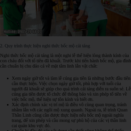
2. Quy trình thực hiện nghi thức bốc mộ cải táng
Nghi thức bốc mộ cải táng là một nghi lễ thể hiện lòng thành kính của
con cháu đối với tổ tiên đã khuất. Trước khi tiến hành bốc mộ, gia đình
cần chuẩn bị chu đáo cả về mặt tâm linh lẫn vật chất:
Xem ngày giờ tốt và làm lễ cúng gia tiên là những bước đầu tiên
cần thực hiện. Việc chọn ngày giờ tốt, phù hợp với tuổi của
người đã khuất sẽ giúp cho quá trình cải táng diễn ra suôn sẻ. Lễ
cúng gia tiên được tổ chức để thông báo và xin phép tổ tiên về
việc bốc mộ, thể hiện sự tôn kính và biết ơn.
Xác định chính xác vị trí mộ là điều vô cùng quan trọng, tránh
nhầm lẫn với các ngôi mộ xung quanh. Ngoài ra, lễ trình Quan
Thần Linh cũng cần được thực hiện nếu bốc mộ ngoài nghĩa
trang, để xin phép và cầu mong sự phù hộ của các vị thần linh
cai quản khu vực đó.
Chuẩn bị đầy đủ các vật dụng cần thiết cũng không thể thiếu