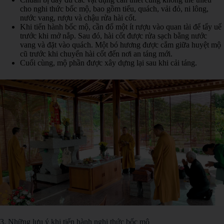
cho nghi thức bốc mộ, bao gồm tiểu, quách, vải đỏ, ni lông,
nước vang, rượu và chậu rửa hài cốt.
Khi tiến hành bốc mộ, cần đổ một ít rượu vào quan tài để tẩy uế
trước khi mở nắp. Sau đó, hài cốt được rửa sạch bằng nước
vang và đặt vào quách. Một bó hương được cắm giữa huyệt mộ
cũ trước khi chuyển hài cốt đến nơi an táng mới.
Cuối cùng, mộ phần được xây dựng lại sau khi cải táng.
3. Những lưu ý khi tiến hành nghi thức bốc mộ