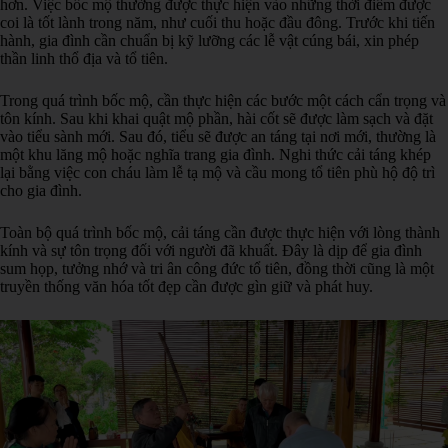
hơn. Việc bốc mộ thường được thực hiện vào những thời điểm được
coi là tốt lành trong năm, như cuối thu hoặc đầu đông. Trước khi tiến
hành, gia đình cần chuẩn bị kỹ lưỡng các lễ vật cúng bái, xin phép
thần linh thổ địa và tổ tiên.
Trong quá trình bốc mộ, cần thực hiện các bước một cách cẩn trọng và
tôn kính. Sau khi khai quật mộ phần, hài cốt sẽ được làm sạch và đặt
vào tiểu sành mới. Sau đó, tiểu sẽ được an táng tại nơi mới, thường là
một khu lăng mộ hoặc nghĩa trang gia đình. Nghi thức cải táng khép
lại bằng việc con cháu làm lễ tạ mộ và cầu mong tổ tiên phù hộ độ trì
cho gia đình.
Toàn bộ quá trình bốc mộ, cải táng cần được thực hiện với lòng thành
kính và sự tôn trọng đối với người đã khuất. Đây là dịp để gia đình
sum họp, tưởng nhớ và tri ân công đức tổ tiên, đồng thời cũng là một
truyền thống văn hóa tốt đẹp cần được gìn giữ và phát huy.